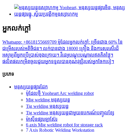
អ្នកលក់ក្តៅ
Whatsapp: +8618155669709 ម៉ូដែលអ្នកលក់ក្តៅ: ច្រើនជាង 60% នៃ
ជម្រើសរបស់អតិថិជន។ លក់បានជាង 18000 គ្រឿង និងការសរសើរដ៏
អស្ចារ្យពីអ្នកប្រើប្រាស់ចុងក្រោយ។ វីដេអូបណ្តុះបណ្តាលឥតគិតថ្លៃ។
ផលិតផលកម្រិតចូលជួយអ្នកទទួលបានគុណវុឌ្ឍិរបស់អ្នកចែកបៀ។
ប្រភេទ
មនុស្សយន្តផ្សារដែក
ម៉ូដែលថ្មី Yooheart Arc welding robot
Mig welding មនុស្សយន្ត
Tig welding មនុស្សយន្ត
Tig welding មនុស្សយន្តជាមួយឧបករណ៍បញ្ចូលខ្សែ
ម៉ាស៊ីនផ្សារឡាស៊ែរ
6 axis Mig welding robot for storage rack
7 Axis Robotic Welding Workstation