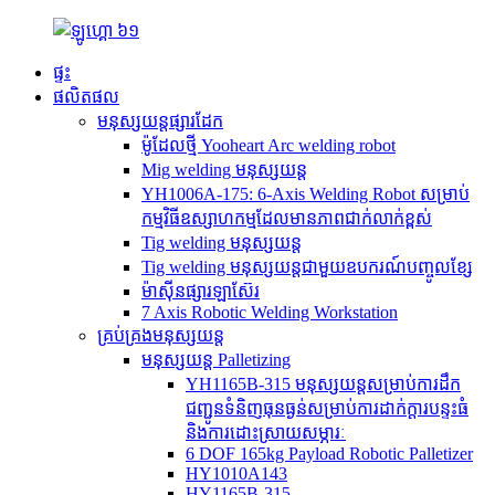
ផ្ទះ
ផលិតផល
មនុស្សយន្តផ្សារដែក
ម៉ូដែលថ្មី Yooheart Arc welding robot
Mig welding មនុស្សយន្ត
YH1006A-175: 6-Axis Welding Robot សម្រាប់
កម្មវិធីឧស្សាហកម្មដែលមានភាពជាក់លាក់ខ្ពស់
Tig welding មនុស្សយន្ត
Tig welding មនុស្សយន្តជាមួយឧបករណ៍បញ្ចូលខ្សែ
ម៉ាស៊ីនផ្សារឡាស៊ែរ
7 Axis Robotic Welding Workstation
គ្រប់គ្រងមនុស្សយន្ត
មនុស្សយន្ត Palletizing
YH1165B-315 មនុស្សយន្ត​សម្រាប់​ការ​ដឹក​
ជញ្ជូន​ទំនិញ​ធុន​ធ្ងន់​សម្រាប់​ការ​ដាក់​ក្តារបន្ទះ​ធំ
និង​ការ​ដោះស្រាយ​សម្ភារៈ
6 DOF 165kg Payload Robotic Palletizer
HY1010A143
HY1165B-315