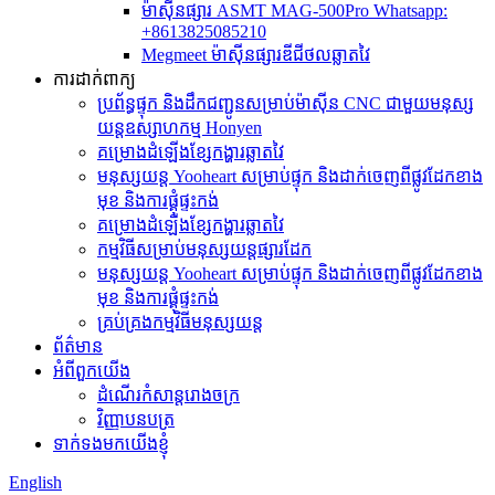
ម៉ាស៊ីនផ្សារ ASMT MAG-500Pro Whatsapp:
+8613825085210
Megmeet ម៉ាស៊ីនផ្សារឌីជីថលឆ្លាតវៃ
ការដាក់ពាក្យ
ប្រព័ន្ធផ្ទុក និងដឹកជញ្ជូនសម្រាប់ម៉ាស៊ីន CNC ជាមួយមនុស្ស
យន្តឧស្សាហកម្ម Honyen
គម្រោងដំឡើងខ្សែកង្ហារឆ្លាតវៃ
មនុស្សយន្ត Yooheart សម្រាប់ផ្ទុក និងដាក់ចេញពីផ្លូវដែកខាង
មុខ និងការផ្គុំផ្ទះកង់
គម្រោងដំឡើងខ្សែកង្ហារឆ្លាតវៃ
កម្មវិធីសម្រាប់មនុស្សយន្តផ្សារដែក
មនុស្សយន្ត Yooheart សម្រាប់ផ្ទុក និងដាក់ចេញពីផ្លូវដែកខាង
មុខ និងការផ្គុំផ្ទះកង់
គ្រប់គ្រងកម្មវិធីមនុស្សយន្ត
ព័ត៌មាន
អំពីពួកយើង
ដំណើរកំសាន្តរោងចក្រ
វិញ្ញាបនបត្រ
ទាក់ទងមកយើងខ្ញុំ
English