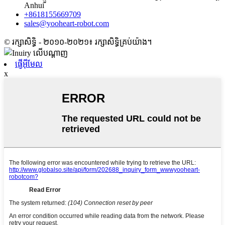
Anhui
+8618155669709
sales@yooheart-robot.com
© រក្សាសិទ្ធិ - ២០១០-២០២១៖ រក្សាសិទ្ធិគ្រប់យ៉ាង។
ផ្ញើអ៊ីមែល
x