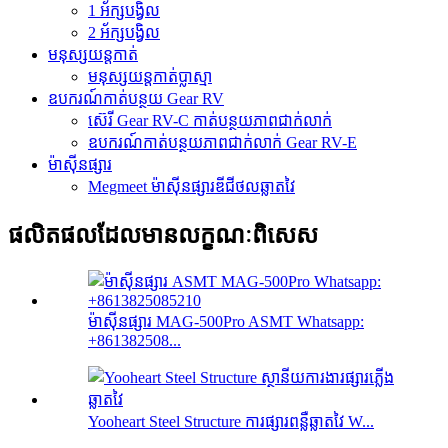
1 អ័ក្សបង្វិល
2 អ័ក្សបង្វិល
មនុស្សយន្តកាត់
មនុស្សយន្តកាត់ប្លាស្មា
ឧបករណ៍កាត់បន្ថយ Gear RV
ស៊េរី Gear RV-C កាត់បន្ថយភាពជាក់លាក់
ឧបករណ៍កាត់បន្ថយភាពជាក់លាក់ Gear RV-E
ម៉ាស៊ីនផ្សារ
Megmeet ម៉ាស៊ីនផ្សារឌីជីថលឆ្លាតវៃ
ផលិតផលដែលមានលក្ខណៈពិសេស
ម៉ាស៊ីនផ្សារ MAG-500Pro ASMT Whatsapp:
+861382508...
Yooheart Steel Structure ការផ្សារពន្លឺឆ្លាតវៃ W...