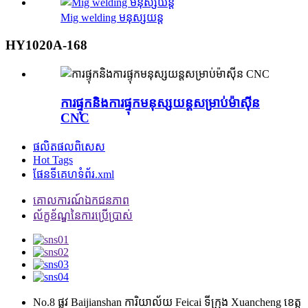
Mig welding មនុស្សយន្ត
HY1020A-168
ការផ្ទុកនិងការផ្ទុកមនុស្សយន្តសម្រាប់ម៉ាស៊ីន
CNC
ផលិតផលពិសេស
Hot Tags
ផែនទីគេហទំព័រ.xml
គោលការណ៍ឯកជនភាព
ល័ក្ខខ័ណ្ឌនៃការប្រើប្រាស់
No.8 ផ្លូវ Baijianshan ការិយាល័យ Feicai ទីក្រុង Xuancheng ខេត្ត