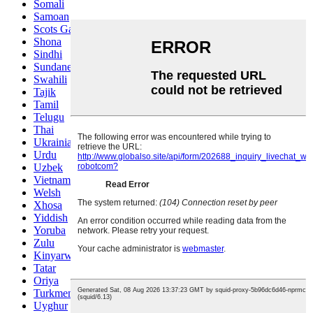
Somali
Samoan
Scots Gaelic
Shona
Sindhi
Sundanese
Swahili
Tajik
Tamil
Telugu
Thai
Ukrainian
Urdu
Uzbek
Vietnamese
Welsh
Xhosa
Yiddish
Yoruba
Zulu
Kinyarwanda
Tatar
Oriya
Turkmen
Uyghur