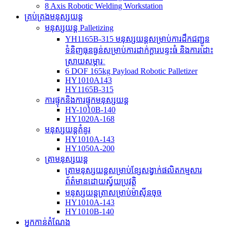
8 Axis Robotic Welding Workstation
គ្រប់គ្រងមនុស្សយន្ត
មនុស្សយន្ត Palletizing
YH1165B-315 មនុស្សយន្ត​សម្រាប់​ការ​ដឹក​ជញ្ជូន​
ទំនិញ​ធុន​ធ្ងន់​សម្រាប់​ការ​ដាក់​ក្តារបន្ទះ​ធំ និង​ការ​ដោះ
ស្រាយ​សម្ភារៈ
6 DOF 165kg Payload Robotic Palletizer
HY1010A143
HY1165B-315
ការផ្ទុកនិងការផ្ទុកមនុស្សយន្ត
HY-1010B-140
HY1020A-168
មនុស្សយន្តគំនូរ
HY1010A-143
HY1050A-200
ត្រាមនុស្សយន្ត
ត្រាមនុស្សយន្តសម្រាប់ខ្សែសង្វាក់ផលិតកម្មសារ
ព័ត៌មានដោយស្វ័យប្រវត្តិ
មនុស្សយន្តត្រាសម្រាប់ម៉ាស៊ីនចុច
HY1010A-143
HY1010B-140
អ្នកកាន់តំណែង