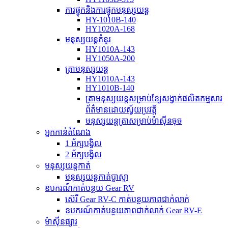
ការផ្ទុកនិងការផ្ទុកមនុស្សយន្ត
HY-1010B-140
HY1020A-168
មនុស្សយន្តគំនូរ
HY1010A-143
HY1050A-200
ត្រាមនុស្សយន្ត
HY1010A-143
HY1010B-140
ត្រាមនុស្សយន្តសម្រាប់ខ្សែសង្វាក់ផលិតកម្មសារ
ព័ត៌មានដោយស្វ័យប្រវត្តិ
មនុស្សយន្តត្រាសម្រាប់ម៉ាស៊ីនចុច
អ្នកកាន់តំណែង
1 អ័ក្សបង្វិល
2 អ័ក្សបង្វិល
មនុស្សយន្តកាត់
មនុស្សយន្តកាត់ប្លាស្មា
ឧបករណ៍កាត់បន្ថយ Gear RV
ស៊េរី Gear RV-C កាត់បន្ថយភាពជាក់លាក់
ឧបករណ៍កាត់បន្ថយភាពជាក់លាក់ Gear RV-E
ម៉ាស៊ីនផ្សារ